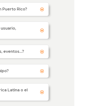
n Puerto Rico?
 usuario,
es, eventos…?
uipo?
ca Latina o el