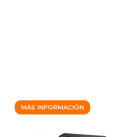
Todos los métodos de
pago en una sola
máquina.
Diseño compacto y resistente, de
fácil instalación en máquinas arcade
y bowling, que ofrece una
experiencia de pago moderna,
rápida y fluida para los usuarios.
MÁS INFORMACIÓN