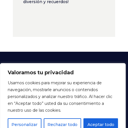
diversión y recuerdos!
Valoramos tu privacidad
Ociomania Games | Expertos en Ocio |
Usamos cookies para mejorar su experiencia de
Instalación, Montaje y Suministro de Bowling
navegación, mostrarle anuncios o contenidos
personalizados y analizar nuestro tráfico. Al hacer clic
Política de Privacidad
en “Aceptar todo” usted da su consentimiento a
nuestro uso de las cookies.
Personalizar
Rechazar todo
Aceptar todo