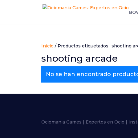
BO
Inicio
/ Productos etiquetados “shooting ar
shooting arcade
No se han encontrado productos
Ociomania Games | Expertos en Ocio | Inst