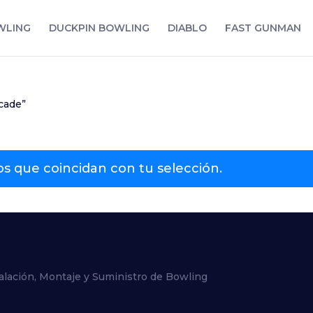
WLING
DUCKPIN BOWLING
DIABLO
FAST GUNMAN
cade”
 que coincidan con tu selección.
alación, Montaje y Suministro de Bowling