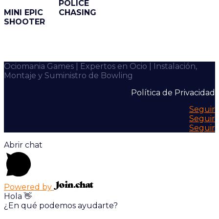
POLICE
MINI EPIC
CHASING
SHOOTER
Ociomania Games | Expertos en Ocio | Instalación,
Montaje y Suministro de Bowling
Política de Privacidad
Seguir
Seguir
Seguir
Abrir chat
Powered by
Hola 👋
¿En qué podemos ayudarte?