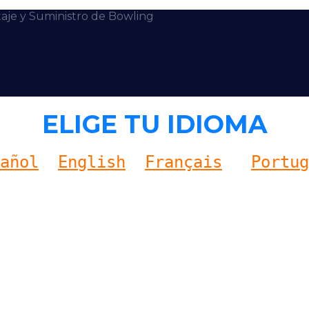
taje y Suministro de Bowling
ELIGE TU IDIOMA
añol
English
Français
Portug