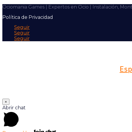
Ociomania Games | Expertos en Ocio | Instalación, Mon
Política de Privacidad
Seguir
Seguir
Seguir
Esp
×
Abrir chat